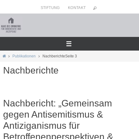
Zum
STIFTUNG
KONTAKT
Inhalt
springen
Home
Publikationen
Nachberichte
Seite 3
Nachberichte
Nachbericht: „Gemeinsam
gegen Antisemitismus &
Antiziganismus für
Betroffenenperspektiven &