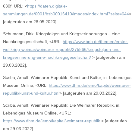
630f, URL: <
https://daten.digitale-
sammlungen.de/0001/bsb00016410/images/index.html?seite=644
>
[aufgerufen am 28.05.2020].
Schumann, Dirk: Kriegsfolgen und Kriegserinnerungen – eine
Nachkriegsgesellschaft, <URL:
https://www.bpb.de/themen/erster-
weltkrieg-weimar/weimarer-republik/275866/kriegsfolgen-und-
kriegserinnerung-eine-nachkriegsgesellschaft/
> [aufgerufen am
29.03.2022].
Scriba, Arnulf: Weimarer Republik: Kunst und Kultur, in: Lebendiges
Museum Online, <URL:
https://www.dhm.de/lemo/kapitel/weimarer-
republik/kunst-und-kultur.html
> [aufgerufen am 29.03.2022].
Scriba, Arnulf: Weimarer Republik: Die Weimarer Republik, in:
Lebendiges Museum Online, <URL:
https://www.dhm.de/lemo/kapitel/weimarer-republik
> [aufgerufen
am 29.03.2022].