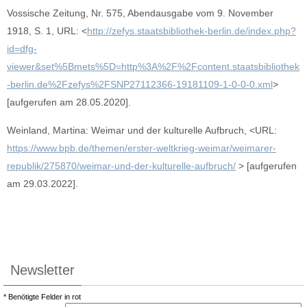
Vossische Zeitung, Nr. 575, Abendausgabe vom 9. November
1918, S. 1, URL: <
http://zefys.staatsbibliothek-berlin.de/index.php?
id=dfg-
viewer&set%5Bmets%5D=http%3A%2F%2Fcontent.staatsbibliothek
-berlin.de%2Fzefys%2FSNP27112366-19181109-1-0-0-0.xml
>
[aufgerufen am 28.05.2020].
Weinland, Martina: Weimar und der kulturelle Aufbruch, <URL:
https://www.bpb.de/themen/erster-weltkrieg-weimar/weimarer-
republik/275870/weimar-und-der-kulturelle-aufbruch/
> [aufgerufen
am 29.03.2022].
Newsletter