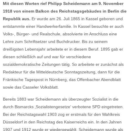
Mit diesen Worten rief Philipp Scheidemann am 9. November
1918 von einem Balkon des Reichstagsgebäudes in Berlin die
Republik aus.
Er wurde am 26. Juli 1865 in Kassel geboren und
entstammte einer Handwerkerfamilie. In Kassel besuchte er auch
Volks-, Bürger- und Realschule, absolvierte im Anschluss eine
Lehre zum Schriftsetzer und Buchdrucker. Bis zu seinem
dreißigsten Lebensjahr arbeitete er in diesem Beruf. 1895 gab er
diesen schließlich auf und war für verschiedene
sozialdemokratische Zeitungen tätig. So arbeitete er zunächst als
Redakteur für die Mitteldeutsche Sonntagszeitung, dann für die
Fränkische Tagespost in Nürnberg, das Offenbacher Abendblatt
sowie das Casseler Volksblatt.
Bereits 1883 war Scheidemann als überzeugter Sozialist in die
durch Bismarcks ‚Sozialistengesetze‘ verbotene SPD eingetreten.
Bei der Reichstagswahl 1903 zog er erstmals für den Wahlkreis
Düsseldorf in den Reichstag des Kaiserreichs ein. In den Jahren
1907 und 1912 wurde er wiedergewählt. Scheidemann wurde als