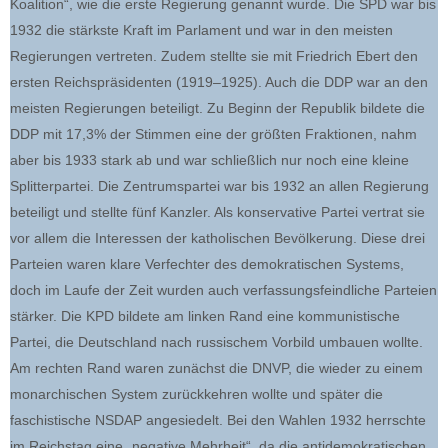
Koalition“, wie die erste Regierung genannt wurde. Die SPD war bis
1932 die stärkste Kraft im Parlament und war in den meisten
Regierungen vertreten. Zudem stellte sie mit Friedrich Ebert den
ersten Reichspräsidenten (1919–1925). Auch die DDP war an den
meisten Regierungen beteiligt. Zu Beginn der Republik bildete die
DDP mit 17,3% der Stimmen eine der größten Fraktionen, nahm
aber bis 1933 stark ab und war schließlich nur noch eine kleine
Splitterpartei. Die Zentrumspartei war bis 1932 an allen Regierung
beteiligt und stellte fünf Kanzler. Als konservative Partei vertrat sie
vor allem die Interessen der katholischen Bevölkerung. Diese drei
Parteien waren klare Verfechter des demokratischen Systems,
doch im Laufe der Zeit wurden auch verfassungsfeindliche Parteien
stärker. Die KPD bildete am linken Rand eine kommunistische
Partei, die Deutschland nach russischem Vorbild umbauen wollte.
Am rechten Rand waren zunächst die DNVP, die wieder zu einem
monarchischen System zurückkehren wollte und später die
faschistische NSDAP angesiedelt. Bei den Wahlen 1932 herrschte
im Reichstag eine „negative Mehrheit“, da die antidemokratischen