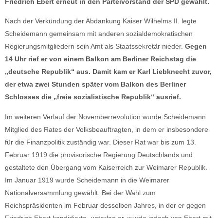
Friedrich Ebert erneut in den Parteivorstand der SPD gewählt.
Nach der Verkündung der Abdankung Kaiser Wilhelms II. legte
Scheidemann gemeinsam mit anderen sozialdemokratischen
Regierungsmitgliedern sein Amt als Staatssekretär nieder.
Gegen
14 Uhr rief er von einem Balkon am Berliner Reichstag die
„deutsche Republik“ aus. Damit kam er Karl Liebknecht zuvor,
der etwa zwei Stunden später vom Balkon des Berliner
Schlosses die „freie sozialistische Republik“ ausrief.
Im weiteren Verlauf der Novemberrevolution wurde Scheidemann
Mitglied des Rates der Volksbeauftragten, in dem er insbesondere
für die Finanzpolitik zuständig war. Dieser Rat war bis zum 13.
Februar 1919 die provisorische Regierung Deutschlands und
gestaltete den Übergang vom Kaiserreich zur Weimarer Republik.
Im Januar 1919 wurde Scheidemann in die Weimarer
Nationalversammlung gewählt. Bei der Wahl zum
Reichspräsidenten im Februar desselben Jahres, in der er gegen
Friedrich Ebert kandidierte, unterlag er, wurde jedoch von Ebert mit