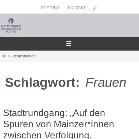
Zum
STIFTUNG
KONTAKT
Inhalt
springen
Home
Veranstaltung
Schlagwort:
Frauen
Stadtrundgang: „Auf den
Spuren von Mainzer*innen
zwischen Verfolgung,