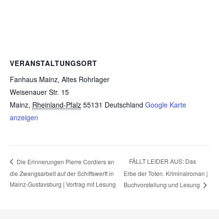
VERANSTALTUNGSORT
Fanhaus Mainz, Altes Rohrlager
Weisenauer Str. 15
Mainz
,
Rheinland-Pfalz
55131
Deutschland
Google Karte
anzeigen
FÄLLT LEIDER AUS: Das
Die Erinnerungen Pierre Cordiers an
die Zwangsarbeit auf der Schiffswerft in
Erbe der Toten. Kriminalroman |
Mainz-Gustavsburg | Vortrag mit Lesung
Buchvorstellung und Lesung