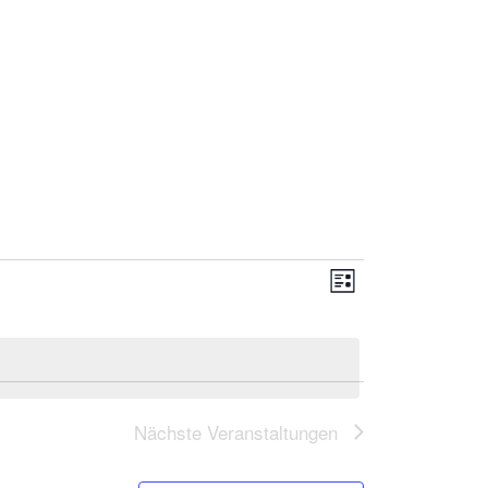
Ansichten-
Veranstaltung
Liste
Navigation
Ansichten-
Navigation
Nächste
Veranstaltungen