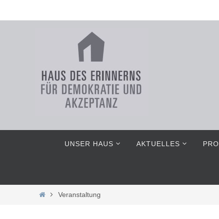
Zum
Inhalt
springen
Zum
UNSER HAUS
AKTUELLES
PRO
Inhalt
springen
Home
Veranstaltung