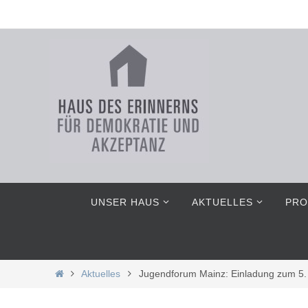
Zum
Inhalt
springen
Zum
UNSER HAUS
AKTUELLES
PRO
Inhalt
springen
Home
Aktuelles
Jugendforum Mainz: Einladung zum 5. 