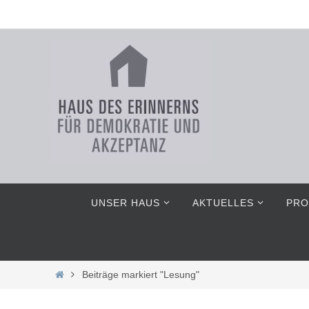
Zum
Inhalt
springen
Zum
UNSER HAUS
AKTUELLES
PRO
Inhalt
springen
Home
Beiträge markiert "Lesung"