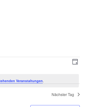
Ansichten-
Veranstaltung
Tag
Navigation
Ansichten-
Navigation
tehenden Veranstaltungen
.
Nächster Tag