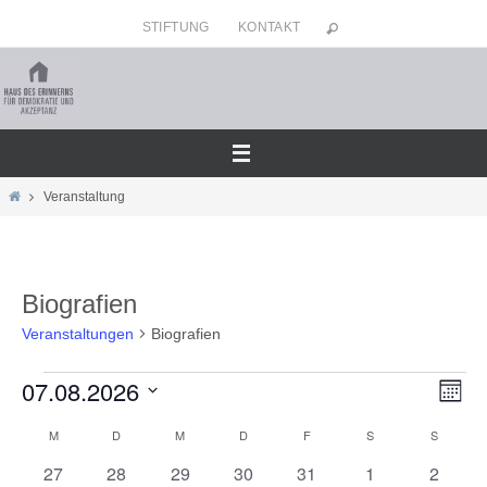
Zum
STIFTUNG
KONTAKT
Inhalt
springen
Home
Veranstaltung
Biografien
Veranstaltungen
Biografien
07.08.2026
Veranstaltungen
Ansicht
Veran
Monat
Navigat
Ansic
Datum
M
MONTAG
D
DIENSTAG
M
MITTWOCH
D
DONNERSTAG
F
FREITAG
S
SAMSTAG
S
SONNT
Kalender
Navig
wählen.
von
0
0
0
0
0
0
0
27
28
29
30
31
1
2