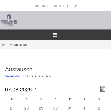
Zum
STIFTUNG
KONTAKT
Inhalt
springen
Home
Veranstaltung
Austausch
Veranstaltungen
Austausch
07.08.2026
Veranstaltungen
Ansicht
Veran
Monat
Navigat
Ansic
Datum
M
MONTAG
D
DIENSTAG
M
MITTWOCH
D
DONNERSTAG
F
FREITAG
S
SAMSTAG
S
SONNT
Kalender
Navig
wählen.
von
0
0
0
0
0
0
0
27
28
29
30
31
1
2