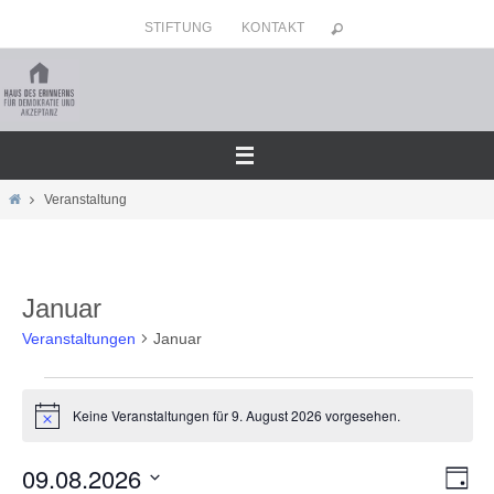
Zum
STIFTUNG
KONTAKT
Inhalt
springen
Home
Veranstaltung
Januar
Veranstaltungen
Januar
Veranstaltungen
Keine Veranstaltungen für 9. August 2026 vorgesehen.
für
Hinweis
9.
09.08.2026
Ansicht
Veran
August
Tag