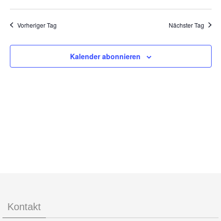
Navigat
Ansic
2026
Datum
Navig
wählen.
Vorheriger Tag
Nächster Tag
Kalender abonnieren
Kontakt