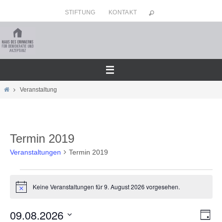
Zum
STIFTUNG
KONTAKT
Inhalt
springen
Home
Veranstaltung
Termin 2019
Veranstaltungen
Termin 2019
Veranstaltungen
Keine Veranstaltungen für 9. August 2026 vorgesehen.
für
Hinweis
9.
09.08.2026
Ansicht
Veran
August
Tag