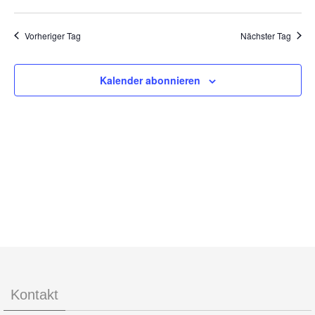
Navigat
Ansic
2026
Datum
Navig
wählen.
Vorheriger Tag
Nächster Tag
Kalender abonnieren
Kontakt