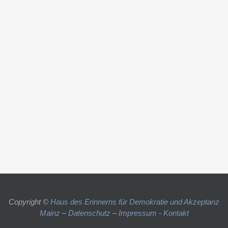
Copyright ©
Haus des Erinnerns für Demokratie und Akzeptanz
Mainz
–
Datenschutz
–
Impressum
-
Kontakt