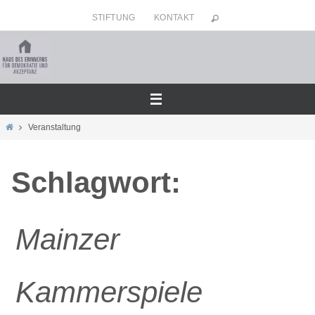
Zum
STIFTUNG
KONTAKT
Inhalt
springen
Home
Veranstaltung
Schlagwort:
Mainzer
Kammerspiele