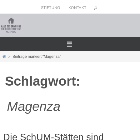
Zum
STIFTUNG
KONTAKT
Inhalt
springen
Home
Beiträge markiert "Magenza"
Schlagwort:
Magenza
Die SchUM-Stätten sind