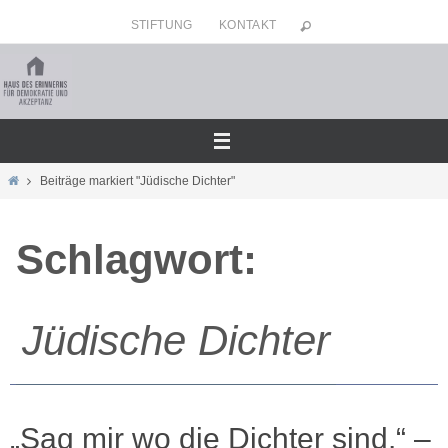
Zum
STIFTUNG
KONTAKT
Inhalt
springen
Home
Beiträge markiert "Jüdische Dichter"
Schlagwort:
Jüdische Dichter
„Sag mir wo die Dichter sind.“ –