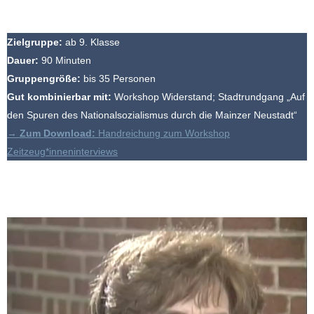
Zielgruppe:
ab 9. Klasse
Dauer:
90 Minuten
Gruppengröße:
bis 35 Personen
Gut kombinierbar mit:
Workshop Widerstand; Stadtrundgang „Auf
den Spuren des Nationalsozialismus durch die Mainzer Neustadt“
→
Zum Download:
Handreichung zum Workshop
Zeitzeug*inneninterviews