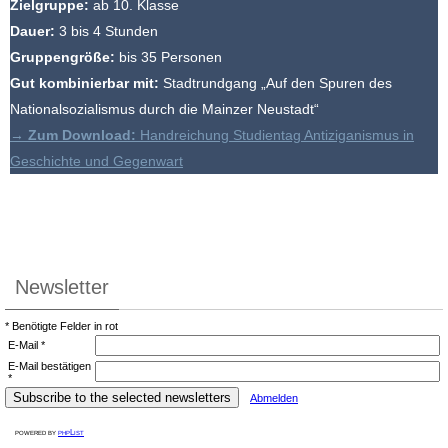
Zielgruppe:
ab 10. Klasse
Dauer:
3 bis 4 Stunden
Gruppengröße:
bis 35 Personen
Gut kombinierbar mit:
Stadtrundgang „Auf den Spuren des
Nationalsozialismus durch die Mainzer Neustadt“
→
Zum Download:
Handreichung Studientag Antiziganismus in
Geschichte und Gegenwart
Newsletter