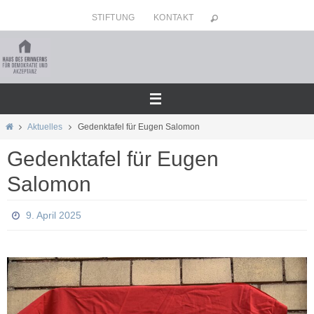
Zum
STIFTUNG
KONTAKT
Inhalt
springen
Home
Aktuelles
Gedenktafel für Eugen Salomon
Gedenktafel für Eugen
Salomon
9. April 2025