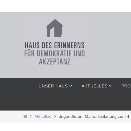
Zum
Inhalt
springen
Zum
UNSER HAUS
AKTUELLES
PRO
Inhalt
springen
Home
Aktuelles
Jugendforum Mainz: Einladung zum 4. 