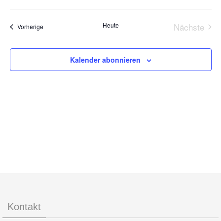
Navigat
Ansic
Datum
Navig
wählen.
Heute
Nächste
Veranstaltungen
Vorherige
Veransta
Kalender abonnieren
Kontakt