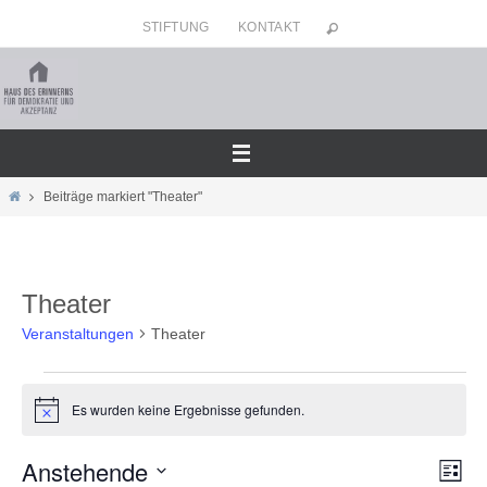
Zum
STIFTUNG
KONTAKT
Inhalt
springen
Home
Beiträge markiert "Theater"
Theater
Veranstaltungen
Theater
Veranstaltungen
Es wurden keine Ergebnisse gefunden.
Hinweis
Anstehende
Ansicht
Veran
Liste