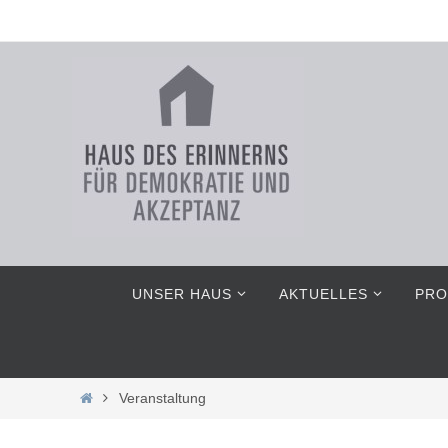
Zum
Inhalt
springen
Zum
UNSER HAUS
AKTUELLES
PRO
Inhalt
springen
Home
Veranstaltung