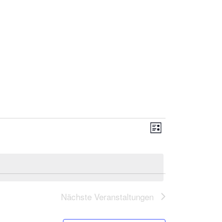
Ansichten-
Veranstaltung
Liste
Navigation
Ansichten-
Navigation
Nächste
Veranstaltungen