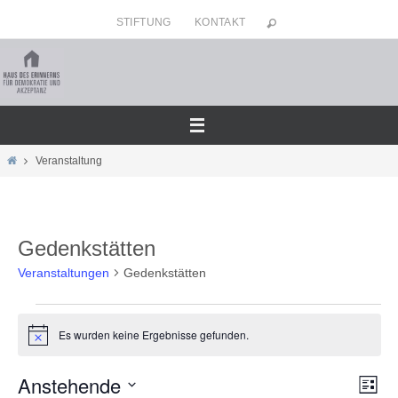
Zum
STIFTUNG
KONTAKT
Inhalt
springen
Home
Veranstaltung
Gedenkstätten
Veranstaltungen
Gedenkstätten
Veranstaltungen
Es wurden keine Ergebnisse gefunden.
Hinweis
Anstehende
Ansicht
Veran
Liste