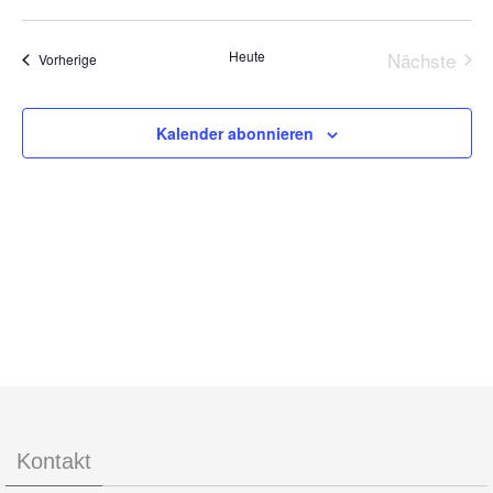
Navigat
Ansic
Datum
Navig
wählen.
Heute
Nächste
Veranstaltungen
Vorherige
Veransta
Kalender abonnieren
Kontakt