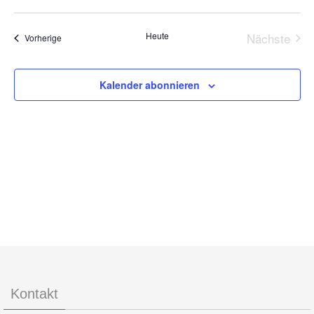
Navigat
Ansic
Datum
Navig
wählen.
Heute
Nächste
Veranstaltungen
Vorherige
Veransta
Kalender abonnieren
Kontakt