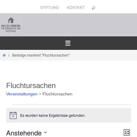
Zum
STIFTUNG
KONTAKT
Inhalt
springen
Home
Beiträge markiert "Fluchtursachen"
Fluchtursachen
Veranstaltungen
Fluchtursachen
Veranstaltungen
Es wurden keine Ergebnisse gefunden.
Hinweis
Anstehende
Ansicht
Veran
Liste