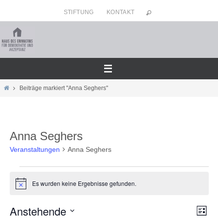
Zum
STIFTUNG
KONTAKT
Inhalt
springen
Home
Beiträge markiert "Anna Seghers"
Anna Seghers
Veranstaltungen
Anna Seghers
Veranstaltungen
Es wurden keine Ergebnisse gefunden.
Hinweis
Anstehende
Ansicht
Veran
Liste