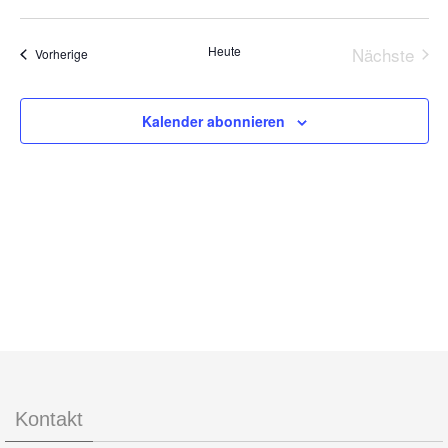
Navigat
Ansic
Datum
Navig
wählen.
Heute
Nächste
Veranstaltungen
Vorherige
Veransta
Kalender abonnieren
Kontakt