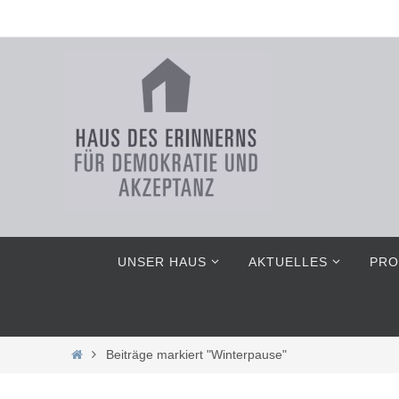
Zum
Inhalt
springen
Zum
UNSER HAUS
AKTUELLES
PRO
Inhalt
springen
Home
Beiträge markiert "Winterpause"