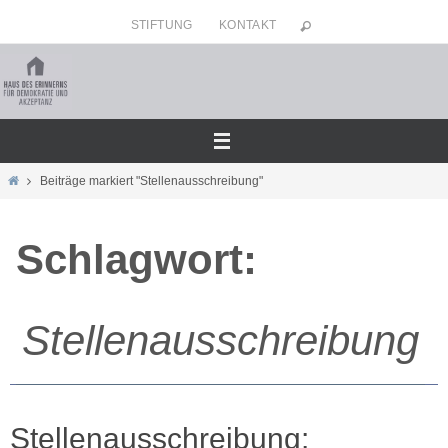
Zum
STIFTUNG
KONTAKT
Inhalt
springen
Home
Beiträge markiert "Stellenausschreibung"
Schlagwort:
Stellenausschreibung
Stellenausschreibung: