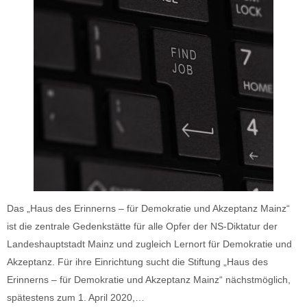
Das „Haus des Erinnerns – für Demokratie und Akzeptanz Mainz“
ist die zentrale Gedenkstätte für alle Opfer der NS-Diktatur der
Landeshauptstadt Mainz und zugleich Lernort für Demokratie und
Akzeptanz. Für ihre Einrichtung sucht die Stiftung „Haus des
Erinnerns – für Demokratie und Akzeptanz Mainz“ nächstmöglich,
spätestens zum 1. April 2020,…