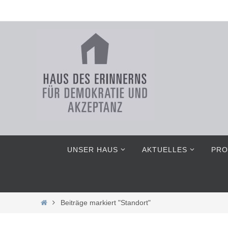
Zum
Inhalt
springen
Zum
UNSER HAUS
AKTUELLES
PRO
Inhalt
springen
Home
Beiträge markiert "Standort"