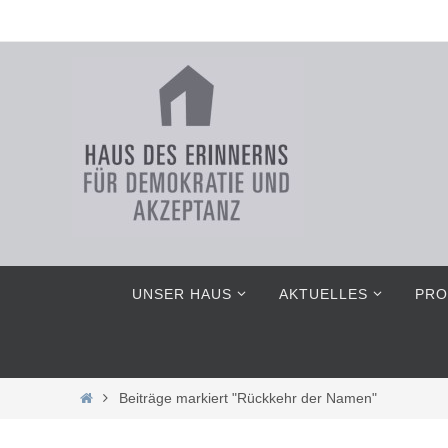
Zum
Inhalt
springen
Zum
UNSER HAUS
AKTUELLES
PRO
Inhalt
springen
Home
Beiträge markiert "Rückkehr der Namen"