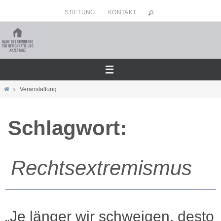
Zum
STIFTUNG
KONTAKT
Inhalt
springen
Home
Veranstaltung
Schlagwort:
Rechtsextremismus
„Je länger wir schweigen, desto