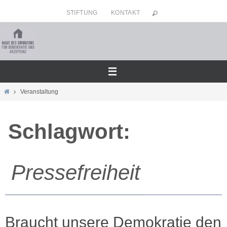
Zum
STIFTUNG
KONTAKT
Inhalt
springen
Home
Veranstaltung
Schlagwort:
Pressefreiheit
Braucht unsere Demokratie den