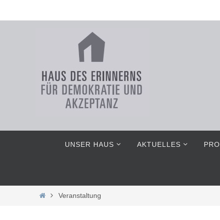
Zum
Inhalt
springen
Zum
UNSER HAUS
AKTUELLES
PRO
Inhalt
springen
Home
Veranstaltung