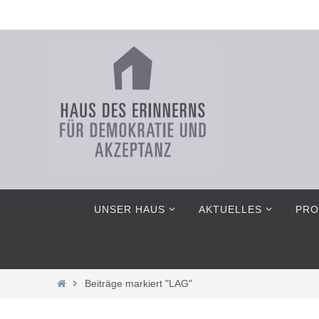
Zum
Inhalt
springen
Zum
UNSER HAUS
AKTUELLES
PRO
Inhalt
springen
Home
Beiträge markiert "LAG"