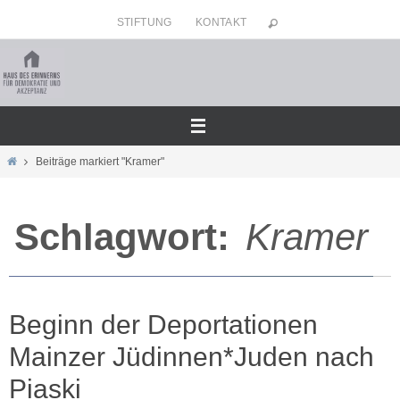
Zum
STIFTUNG
KONTAKT
Inhalt
springen
Home
Beiträge markiert "Kramer"
Schlagwort:
Kramer
Beginn der Deportationen
Mainzer Jüdinnen*Juden nach
Piaski