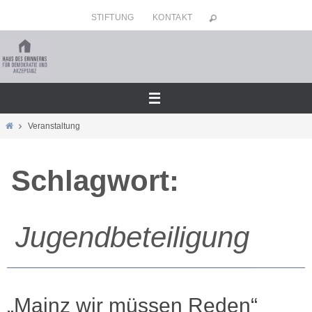
Zum
STIFTUNG
KONTAKT
Inhalt
springen
Home
Veranstaltung
Schlagwort:
Jugendbeteiligung
„Mainz wir müssen Reden“