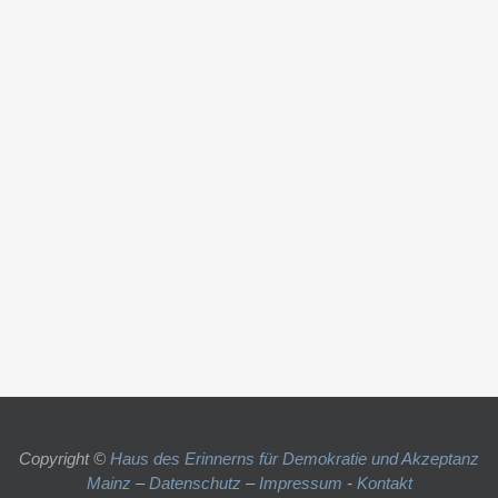
Copyright ©
Haus des Erinnerns für Demokratie und Akzeptanz
Mainz
–
Datenschutz
–
Impressum
-
Kontakt