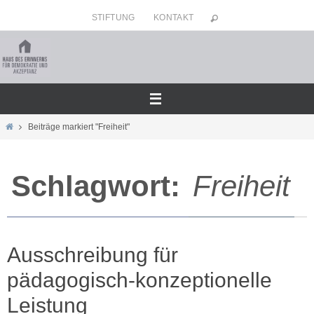
Zum
STIFTUNG
KONTAKT
Inhalt
springen
Home
Beiträge markiert "Freiheit"
Schlagwort:
Freiheit
Ausschreibung für
pädagogisch-konzeptionelle
Leistung