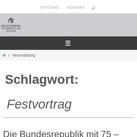
Zum
STIFTUNG
KONTAKT
Inhalt
springen
Home
Veranstaltung
Schlagwort:
Festvortrag
Die Bundesrepublik mit 75 –