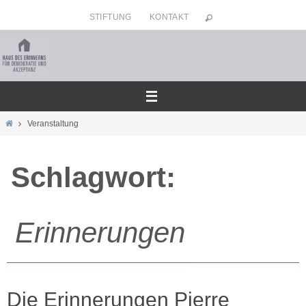
Zum
STIFTUNG
KONTAKT
Inhalt
springen
Home
Veranstaltung
Schlagwort:
Erinnerungen
Die Erinnerungen Pierre