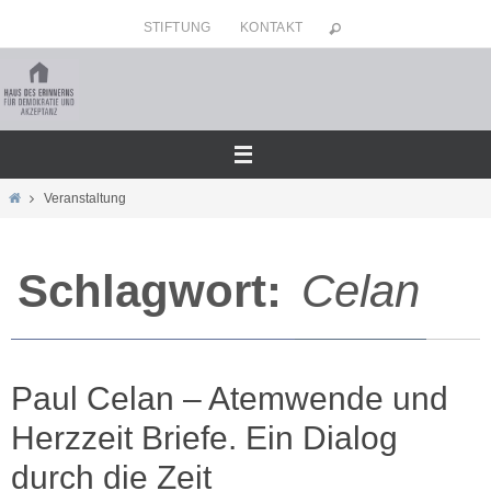
Zum
STIFTUNG
KONTAKT
Inhalt
springen
Home
Veranstaltung
Schlagwort:
Celan
Paul Celan – Atemwende und
Herzzeit Briefe. Ein Dialog
durch die Zeit