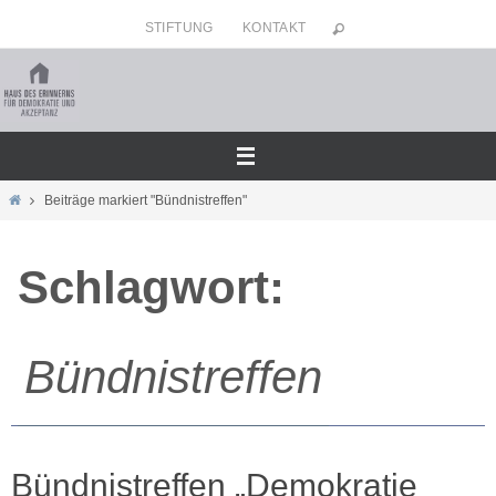
Zum
STIFTUNG
KONTAKT
Inhalt
springen
Home
Beiträge markiert "Bündnistreffen"
Schlagwort:
Bündnistreffen
Bündnistreffen „Demokratie