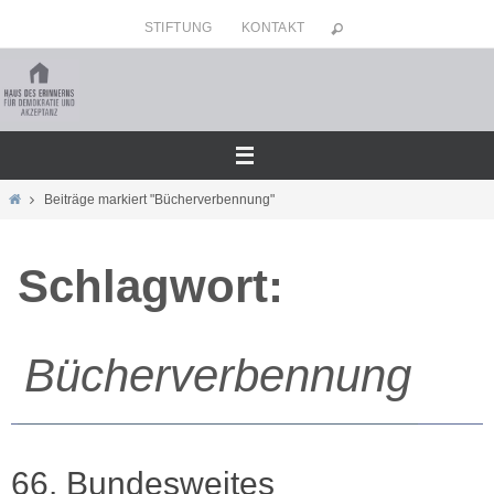
Zum
STIFTUNG
KONTAKT
Inhalt
springen
Home
Beiträge markiert "Bücherverbennung"
Schlagwort:
Bücherverbennung
66. Bundesweites