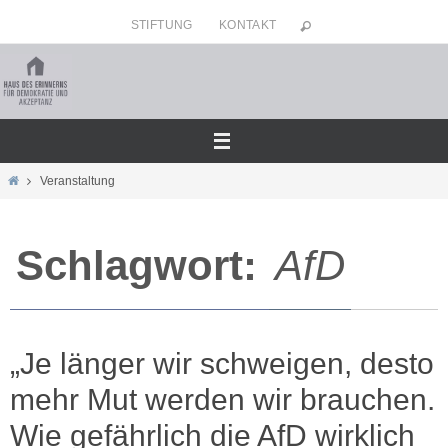
Zum
STIFTUNG
KONTAKT
Inhalt
springen
Home
Veranstaltung
Schlagwort:
AfD
„Je länger wir schweigen, desto
mehr Mut werden wir brauchen.
Wie gefährlich die AfD wirklich