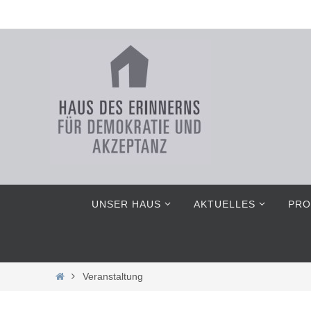
Zum
Inhalt
springen
Zum
UNSER HAUS
AKTUELLES
PRO
Inhalt
springen
Home
Veranstaltung