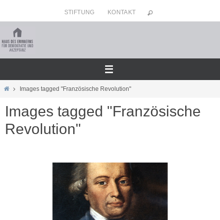
Zum
STIFTUNG
KONTAKT
Inhalt
springen
Home
Images tagged "Französische Revolution"
Images tagged "Französische
Revolution"