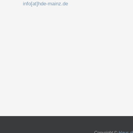
info[at]hde-mainz.de
Copyright ©
Haus d