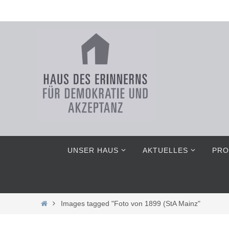
Zum
Inhalt
springen
Zum
UNSER HAUS
AKTUELLES
PRO
Inhalt
springen
Home
Images tagged "Foto von 1899 (StA Mainz"