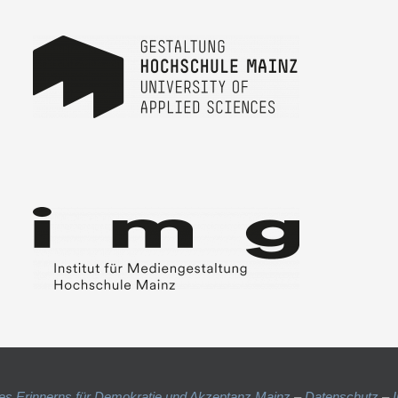
es Erinnerns für Demokratie und Akzeptanz Mainz
–
Datenschutz
–