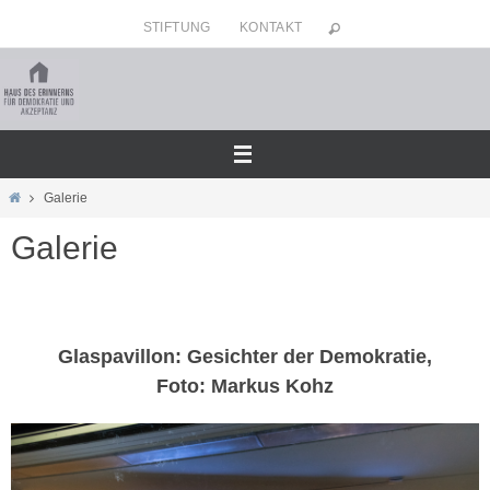
Zum
STIFTUNG
KONTAKT
Inhalt
springen
Home
Galerie
Galerie
Glaspavillon: Gesichter der Demokratie,
Foto: Markus Kohz