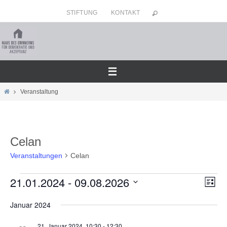
Zum
STIFTUNG
KONTAKT
Inhalt
springen
Home
Veranstaltung
Celan
Veranstaltungen
Celan
21.01.2024
 - 
09.08.2026
Veranstaltungen
Ansicht
Veran
Liste
Navigat
Ansic
Datum
Januar 2024
Navig
wählen.
21. Januar 2024, 10:30
-
12:30