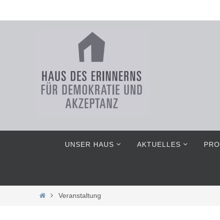
Zum
Inhalt
springen
Zum
UNSER HAUS
AKTUELLES
PRO
Inhalt
springen
Home
Veranstaltung