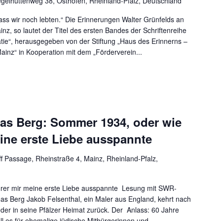
egelhüttenweg 38, Osthofen, Rheinland-Pfalz, Deutschland
ass wir noch lebten.“ Die Erinnerungen Walter Grünfelds an
nz, so lautet der Titel des ersten Bandes der Schriftenreihe
tie“, herausgegeben von der Stiftung „Haus des Erinnerns –
inz“ in Kooperation mit dem „Förderverein...
as Berg: Sommer 1934, oder wie
ine erste Liebe ausspannte
f Passage, Rheinstraße 4, Mainz, Rheinland-Pfalz,
rer mir meine erste Liebe ausspannte Lesung mit SWR-
as Berg Jakob Felsenthal, ein Maler aus England, kehrt nach
der in seine Pfälzer Heimat zurück. Der Anlass: 60 Jahre
 es für ehemalige jüdische Mitbürgerinnen und...