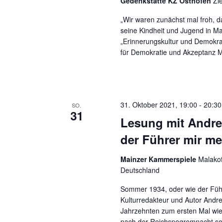
Gedenkstätte KZ Osthofen
Zi
„Wir waren zunächst mal froh, d
seine Kindheit und Jugend in Mai
„Erinnerungskultur und Demokra
für Demokratie und Akzeptanz Ma
31. Oktober 2021, 19:00
-
20:30
SO.
31
Lesung mit Andre
der Führer mir me
Mainzer Kammerspiele
Malakof
Deutschland
Sommer 1934, oder wie der Füh
Kulturredakteur und Autor Andre
Jahrzehnten zum ersten Mal wie
nach der Reichspogromnacht soll