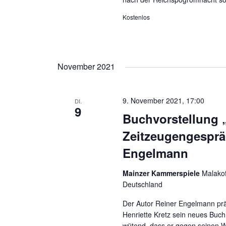
Kostenlos
November 2021
9. November 2021, 17:00
DI.
9
Buchvorstellung
Zeitzeugengespräc
Engelmann
Mainzer Kammerspiele
Malakof
Deutschland
Der Autor Reiner Engelmann prä
Henriette Kretz sein neues Buch
wütend, dass er gegen seinen W